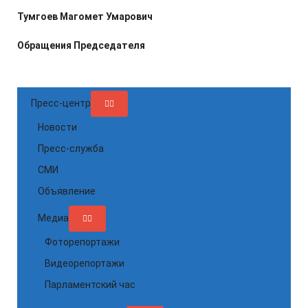
Тумгоев Магомет Умарович
Обращения Председателя
Пресс-центр
Новости
Пресс-служба
СМИ
Объявление
Медиа
Фоторепортажи
Видеорепортажи
Парламентский час