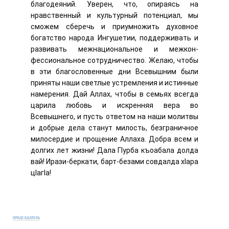
благодеяний. Уверен, что, опираясь на
нравственный и культурный потенциал, мы
сможем сберечь и приумножить духовное
богатство народа Ингушетии, поддерживать и
развивать межнациональное и межкон-
фессиональное сотрудничество. Желаю, чтобы
в эти благословенные дни Всевышним были
приняты наши светлые устремления и истинные
намерения. Дай Аллах, чтобы в семьях всегда
царила любовь и искренняя вера во
Всевышнего, и пусть ответом на наши молитвы
и добрые дела станут милость, безграничное
милосердие и прощение Аллаха. Добра всем и
долгих лет жизни! Дала ГIурба къоабала долда
вай! Ирази-беркати, барт-безами совдалда хIара
цIагIа!
ПРЕДСЕДАТЕЛЬ