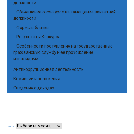
должности
Объявление о конкурсе на замещение вакантной
должности
Формы и бланки
Результаты Конкурса
Особенности поступления на государственную
гражданскую службу и ее прохождение
инвалидами
Антикоррупционная деятельность
Комиссии и положения
Сведения о доходах
АРХИВ