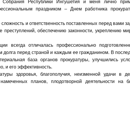
 Собрания Республики Ингушетия и меня лично при
фессиональным праздником – Днем работника прокура
 сложность и ответственность поставленных перед вами за
е преступлений, обеспечению законности, укреплению ми
ции всегда отличалась профессионально подготовлен
м долга перед страной и каждым ее гражданином. В после
териальная база органов прокуратуры, улучшились усл
но, и его эффективность.
туры здоровья, благополучия, неизменной удачи в де
намеченных планов, плодотворной деятельности на б