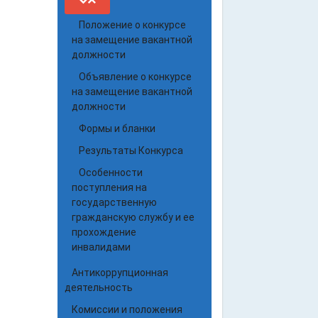
Положение о конкурсе
на замещение вакантной
должности
Объявление о конкурсе
на замещение вакантной
должности
Формы и бланки
Результаты Конкурса
Особенности
поступления на
государственную
гражданскую службу и ее
прохождение
инвалидами
Антикоррупционная
деятельность
Комиссии и положения