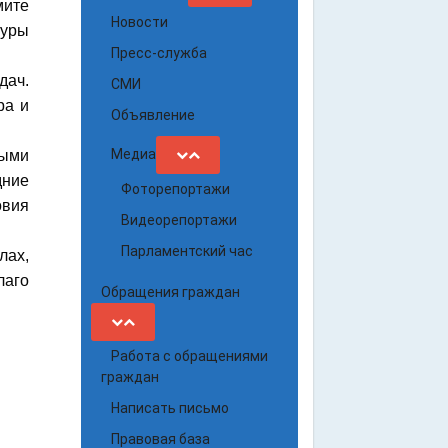
мите
Новости
туры
Пресс-служба
дач.
СМИ
ра и
Объявление
Медиа
ными
дние
Фоторепортажи
овия
Видеорепортажи
Парламентский час
лах,
лаго
Обращения граждан
Работа с обращениями
граждан
Написать письмо
Правовая база