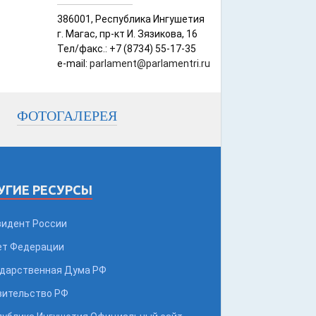
386001, Республика Ингушетия
г. Магас, пр-кт И. Зязикова, 16
Тел/факс.: +7 (8734) 55-17-35
e-mail:
parlament@parlamentri.ru
ФОТОГАЛЕРЕЯ
УГИЕ РЕСУРСЫ
зидент России
ет Федерации
ударственная Дума РФ
вительство РФ