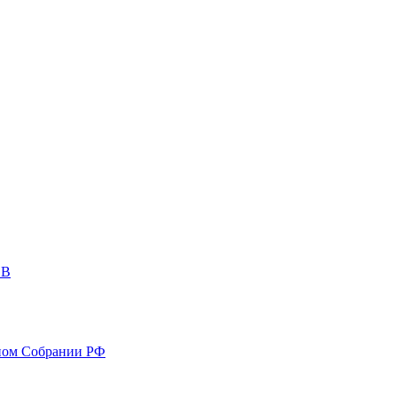
ОВ
ном Собрании РФ