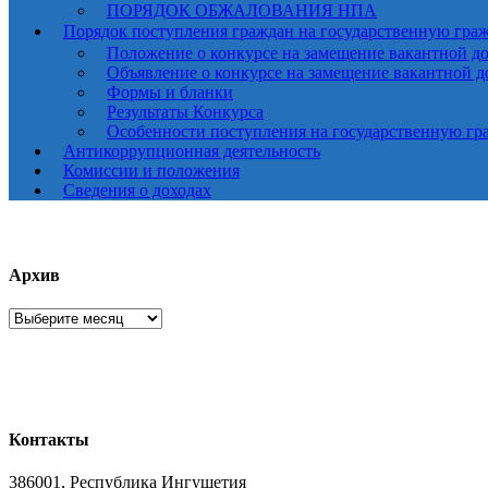
ПОРЯДОК ОБЖАЛОВАНИЯ НПА
Порядок поступления граждан на государственную гра
Положение о конкурсе на замещение вакантной д
Объявление о конкурсе на замещение вакантной 
Формы и бланки
Результаты Конкурса
Особенности поступления на государственную гр
Антикоррупционная деятельность
Комиссии и положения
Сведения о доходах
Архив
Архив
Контакты
386001, Республика Ингушетия