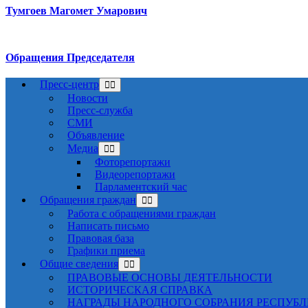
Тумгоев Магомет Умарович
Обращения Председателя
Пресс-центр
Новости
Пресс-служба
СМИ
Объявление
Медиа
Фоторепортажи
Видеорепортажи
Парламентский час
Обращения граждан
Работа с обращениями граждан
Написать письмо
Правовая база
Графики приема
Общие сведения
ПРАВОВЫЕ ОСНОВЫ ДЕЯТЕЛЬНОСТИ
ИСТОРИЧЕСКАЯ СПРАВКА
НАГРАДЫ НАРОДНОГО СОБРАНИЯ РЕСПУБ