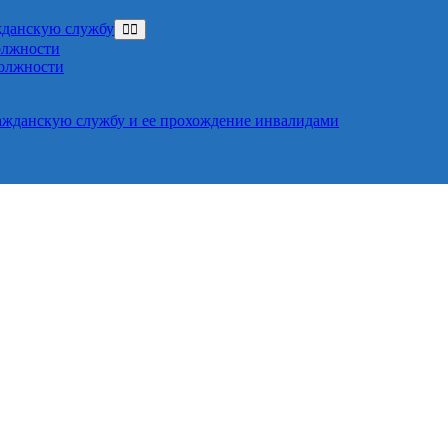
жданскую службу
олжности
должности
ажданскую службу и ее прохождение инвалидами