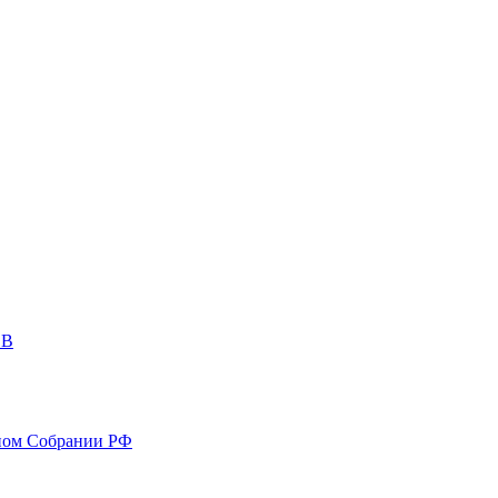
ОВ
ном Собрании РФ