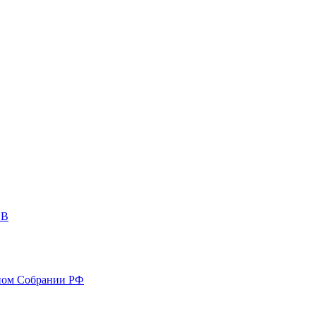
ОВ
ном Собрании РФ