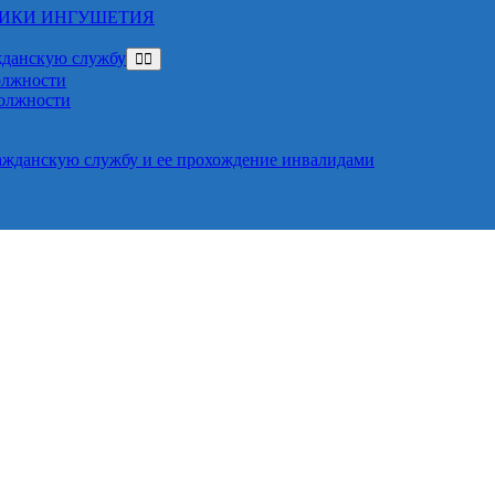
ЛИКИ ИНГУШЕТИЯ
жданскую службу
олжности
должности
ажданскую службу и ее прохождение инвалидами