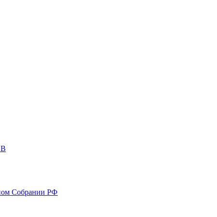
ОВ
ном Собрании РФ