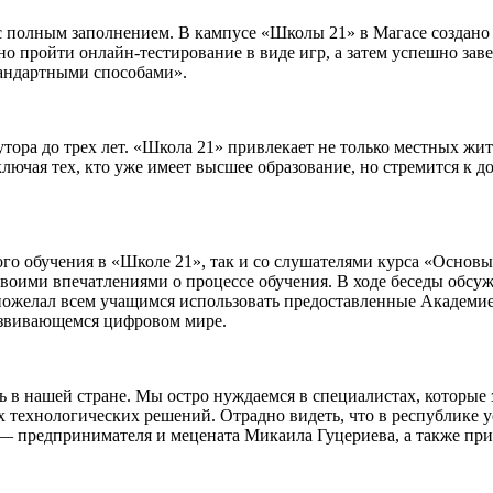
 с полным заполнением. В кампусе «Школы 21» в Магасе создано
о пройти онлайн-тестирование в виде игр, а затем успешно за
тандартными способами».
лутора до трех лет. «Школа 21» привлекает не только местных жи
ключая тех, кто уже имеет высшее образование, но стремится к
о обучения в «Школе 21», так и со слушателями курса «Основы
воими впечатлениями о процессе обучения. В ходе беседы обсу
пожелал всем учащимся использовать предоставленные Академие
азвивающемся цифровом мире.
 в нашей стране. Мы остро нуждаемся в специалистах, которые
их технологических решений. Отрадно видеть, что в республик
— предпринимателя и мецената Микаила Гуцериева, а также пр