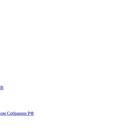
ОВ
ном Собрании РФ