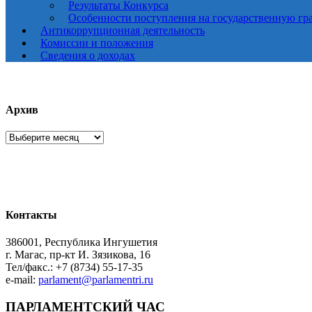
Результаты Конкурса
Особенности поступления на государственную гр
Антикоррупционная деятельность
Комиссии и положения
Сведения о доходах
Архив
Архив
Контакты
386001, Республика Ингушетия
г. Магас, пр-кт И. Зязикова, 16
Тел/факс.: +7 (8734) 55-17-35
e-mail:
parlament@parlamentri.ru
ПАРЛАМЕНТСКИЙ ЧАС