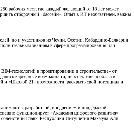
 250 рабочих мест, где каждый желающий от 18 лет может
вершить отборочный «бассейн». Опыт в ИТ необязателен, важны
телей, но и участников из Чечни, Осетии, Кабардино-Балкарии
 дополнительным знаниям в сфере программирования или
 BIM-технологий в проектировании и строительстве» от
ждались карьерные возможности, перспективы в области
й и «Школой 21» возможности, раскрыть свой потенциал и
 занимаются разработкой, внедрением и поддержкой
е успешно функционирует «Академия цифрового развития»,
и содействии Главы Республики Ингушетия Махмуда-Али