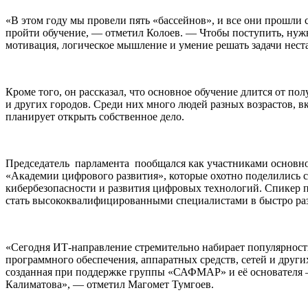
«В этом году мы провели пять «бассейнов», и все они прошли
пройти обучение, — отметил Колоев. — Чтобы поступить, нужн
мотивация, логическое мышление и умение решать задачи нес
Кроме того, он рассказал, что основное обучение длится от по
и других городов. Среди них много людей разных возрастов, в
планирует открыть собственное дело.
Председатель парламента пообщался как участниками основног
«Академии цифрового развития», которые охотно поделились с
кибербезопасности и развития цифровых технологий. Спикер 
стать высококвалифицированными специалистами в быстро р
«Сегодня ИТ-направление стремительно набирает популярность
программного обеспечения, аппаратных средств, сетей и друг
созданная при поддержке группы «САФМАР» и её основателя 
Калиматова», — отметил Магомет Тумгоев.