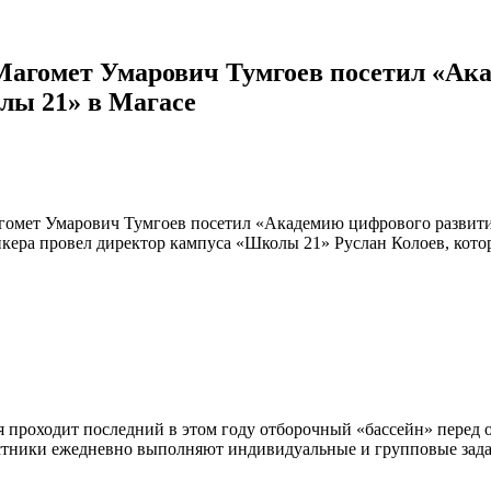
Магомет Умарович Тумгоев посетил «Ак
лы 21» в Магасе
мет Умарович Тумгоев посетил «Академию цифрового развития»
кера провел директор кампуса «Школы 21» Руслан Колоев, кото
мя проходит последний в этом году отборочный «бассейн» пере
частники ежедневно выполняют индивидуальные и групповые зада