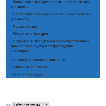
Положение о конкурсе на замещение вакантной
должности
Объявление о конкурсе на замещение вакантной
должности
Формы и бланки
Результаты Конкурса
Особенности поступления на государственную
гражданскую службу и ее прохождение
инвалидами
Антикоррупционная деятельность
Комиссии и положения
Сведения о доходах
АРХИВ