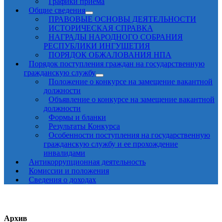
Графики приема
Общие сведения
ПРАВОВЫЕ ОСНОВЫ ДЕЯТЕЛЬНОСТИ
ИСТОРИЧЕСКАЯ СПРАВКА
НАГРАДЫ НАРОДНОГО СОБРАНИЯ
РЕСПУБЛИКИ ИНГУШЕТИЯ
ПОРЯДОК ОБЖАЛОВАНИЯ НПА
Порядок поступления граждан на государственную
гражданскую службу
Положение о конкурсе на замещение вакантной
должности
Объявление о конкурсе на замещение вакантной
должности
Формы и бланки
Результаты Конкурса
Особенности поступления на государственную
гражданскую службу и ее прохождение
инвалидами
Антикоррупционная деятельность
Комиссии и положения
Сведения о доходах
Архив