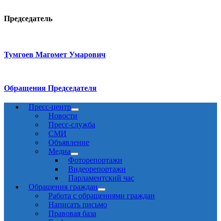
Председатель
Тумгоев Магомет Умарович
Обращения Председателя
Пресс-центр
Новости
Пресс-служба
СМИ
Объявление
Медиа
Фоторепортажи
Видеорепортажи
Парламентский час
Обращения граждан
Работа с обращениями граждан
Написать письмо
Правовая база