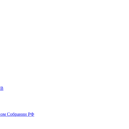
ОВ
ном Собрании РФ