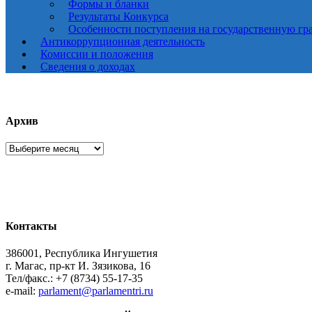
Формы и бланки
Результаты Конкурса
Особенности поступления на государственную гр
Антикоррупционная деятельность
Комиссии и положения
Сведения о доходах
Архив
Архив
Контакты
386001, Республика Ингушетия
г. Магас, пр-кт И. Зязикова, 16
Тел/факс.: +7 (8734) 55-17-35
e-mail:
parlament@parlamentri.ru