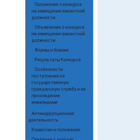
Положение о конкурсе
на замещение вакантной
должности
Объявление о конкурсе
на замещение вакантной
должности
Формы и бланки
Результаты Конкурса
Особенности
поступления на
государственную
гражданскую службу и ее
прохождение
инвалидами
Антикоррупционная
деятельность
Комиссии и положения
Сведения о доходах