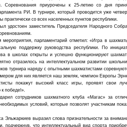
я. Соревнования приурочены к 25-летию со дня прин
арламента РИ. В турнире, который проводится уже четве
ы практически со всех населенных пунктов республики.
ыл удостоен заместитель Председателя Народного Собр
соревнованиям.
м мероприятия, парламентарий отметил: «Игра в шахмат
сальную поддержку руководства республики. По инициа
ова в школах открыты и успешно функционируют шахма
риятно отразилось на интеллектуальном развитии школьни
ников турнира наряду с опытными шахматистами соревнуют
мером для них является наш земляк, чемпион Европы Эрн
тисты покажут высокий класс игры, проявят свои лу
 к победе!».
одарил сотрудников шахматного клуба «Магас» за отли
необходимых условий, которые позволят участникам пока
са Эльжаркиев выразил слова признательности за вниман
и, подчеркнув, что интеллектуальный вид спорта приобре