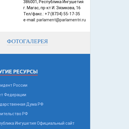
386001, Республика Ингушетия
г. Магас, пр-кт И. Зязикова, 16
Тел/факс.: +7 (8734) 55-17-35
e-mail:
parlament@parlamentri.ru
ФОТОГАЛЕРЕЯ
УГИЕ РЕСУРСЫ
зидент России
ет Федерации
ударственная Дума РФ
вительство РФ
публика Ингушетия Официальный сайт