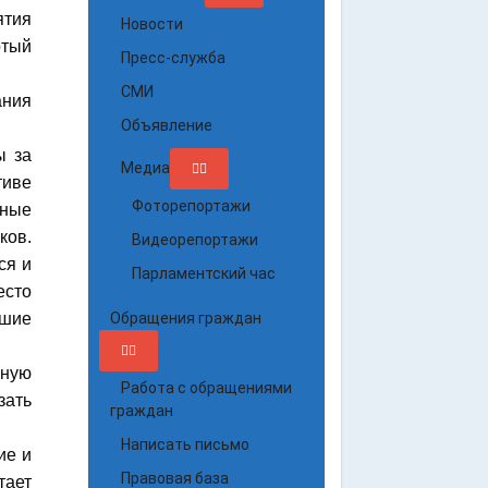
ятия
Новости
ртый
Пресс-служба
СМИ
ания
Объявление
ы за
Медиа
тиве
Фоторепортажи
тные
ков.
Видеорепортажи
ся и
Парламентский час
есто
чшие
Обращения граждан
чную
Работа с обращениями
зать
граждан
Написать письмо
ие и
Правовая база
тает