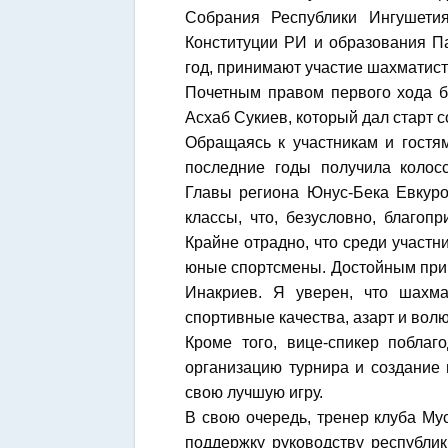
Собрания Республики Ингушети
Конституции РИ и образования П
год, принимают участие шахматист
Почетным правом первого хода б
Асхаб Сукиев, который дал старт 
Обращаясь к участникам и гостя
последние годы получила колос
Главы региона Юнус-Бека Евкур
классы, что, безусловно, благоп
Крайне отрадно, что среди участ
юные спортсмены. Достойным при
Инакриев. Я уверен, что шахма
спортивные качества, азарт и волю
Кроме того, вице-спикер поблаг
организацию турнира и создание 
свою лучшую игру.
В свою очередь, тренер клуба Му
поддержку руководству республик