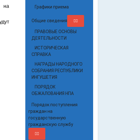
ы на
Графики приема
Общие сведения
удут
ПРАВОВЫЕ ОСНОВЫ
ДЕЯТЕЛЬНОСТИ
ИСТОРИЧЕСКАЯ
СПРАВКА
НАГРАДЫ НАРОДНОГО
СОБРАНИЯ РЕСПУБЛИКИ
ИНГУШЕТИЯ
ПОРЯДОК
ОБЖАЛОВАНИЯ НПА
Порядок поступления
граждан на
государственную
гражданскую службу