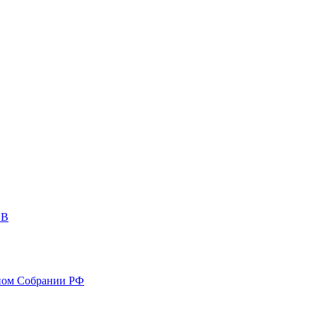
ОВ
ном Собрании РФ