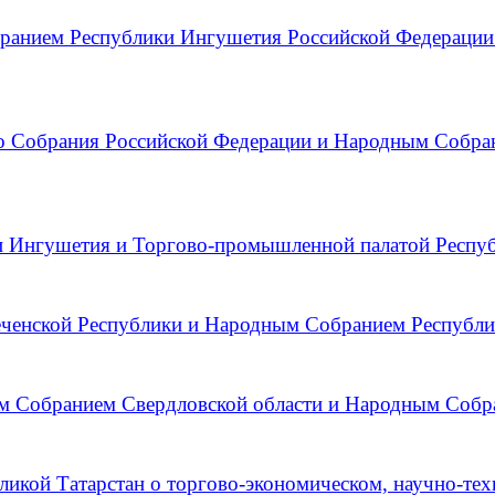
ранием Республики Ингушетия Российской Федерации
 Собрания Российской Федерации и Народным Собран
Ингушетия и Торгово-промышленной палатой Республ
ченской Республики и Народным Собранием Республик
м Собранием Свердловской области и Народным Собра
икой Татарстан о торгово-экономическом, научно-тех