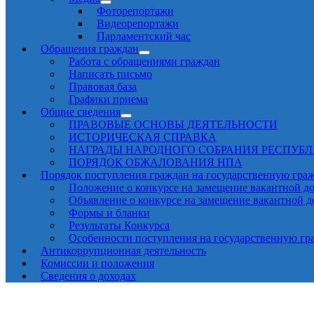
Фоторепортажи
Видеорепортажи
Парламентский час
Обращения граждан
Работа с обращениями граждан
Написать письмо
Правовая база
Графики приема
Общие сведения
ПРАВОВЫЕ ОСНОВЫ ДЕЯТЕЛЬНОСТИ
ИСТОРИЧЕСКАЯ СПРАВКА
НАГРАДЫ НАРОДНОГО СОБРАНИЯ РЕСПУБ
ПОРЯДОК ОБЖАЛОВАНИЯ НПА
Порядок поступления граждан на государственную гра
Положение о конкурсе на замещение вакантной д
Объявление о конкурсе на замещение вакантной 
Формы и бланки
Результаты Конкурса
Особенности поступления на государственную гр
Антикоррупционная деятельность
Комиссии и положения
Сведения о доходах