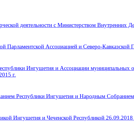
рческой деятельности с Министерством Внутренних Де
й Парламентской Ассоциацией и Северо-Кавказской Па
Республики Ингушетия и Ассоциации муниципальных 
2015 г.
анием Республики Ингушетия и Народным Собранием Р
икой Ингушетия и Чеченской Республикой 26.09.2018 