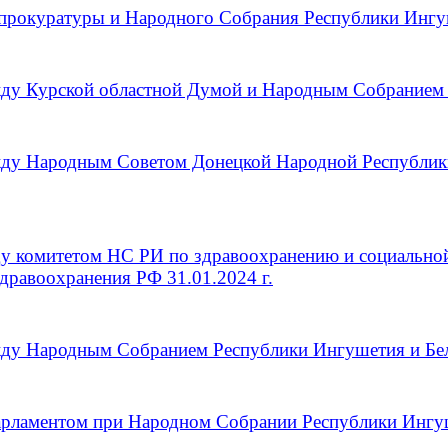
рокуратуры и Народного Собрания Республики Ингуше
жду Курской областной Думой и Народным Собранием 
ежду Народным Советом Донецкой Народной Республи
ду комитетом НС РИ по здравоохранению и социально
дравоохранения РФ 31.01.2024 г.
ду Народным Собранием Республики Ингушетия и Белг
арламентом при Народном Собрании Республики Ингу