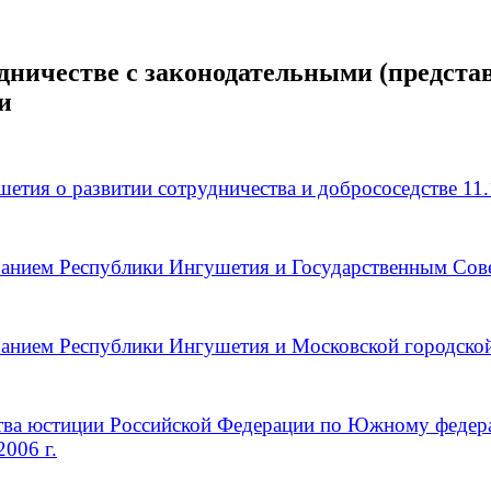
дничестве с законодательными (предста
и
ия о развитии сотрудничества и добрососедстве 11.1
нием Республики Ингушетия и Государственным Совет
анием Республики Ингушетия и Московской городской
тва юстиции Российской Федерации по Южному федер
006 г.