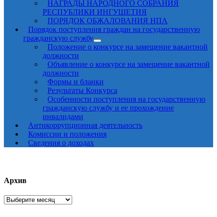
НАГРАДЫ НАРОДНОГО СОБРАНИЯ
РЕСПУБЛИКИ ИНГУШЕТИЯ
ПОРЯДОК ОБЖАЛОВАНИЯ НПА
Порядок поступления граждан на государственную
гражданскую службу
Положение о конкурсе на замещение вакантной
должности
Объявление о конкурсе на замещение вакантной
должности
Формы и бланки
Результаты Конкурса
Особенности поступления на государственную
гражданскую службу и ее прохождение
инвалидами
Антикоррупционная деятельность
Комиссии и положения
Сведения о доходах
Архив
Архив