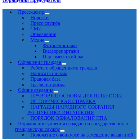
Обращения Председателя
Пресс-центр
Новости
Пресс-служба
СМИ
Объявление
Медиа
Фоторепортажи
Видеорепортажи
Парламентский час
Обращения граждан
Работа с обращениями граждан
Написать письмо
Правовая база
Графики приема
Общие сведения
ПРАВОВЫЕ ОСНОВЫ ДЕЯТЕЛЬНОСТИ
ИСТОРИЧЕСКАЯ СПРАВКА
НАГРАДЫ НАРОДНОГО СОБРАНИЯ
РЕСПУБЛИКИ ИНГУШЕТИЯ
ПОРЯДОК ОБЖАЛОВАНИЯ НПА
Порядок поступления граждан на государственную
гражданскую службу
Положение о конкурсе на замещение вакантной