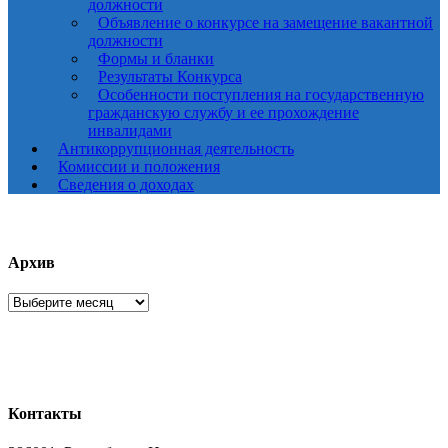
должности
Объявление о конкурсе на замещение вакантной
должности
Формы и бланки
Результаты Конкурса
Особенности поступления на государственную
гражданскую службу и ее прохождение
инвалидами
Антикоррупционная деятельность
Комиссии и положения
Сведения о доходах
Архив
Архив
Контакты