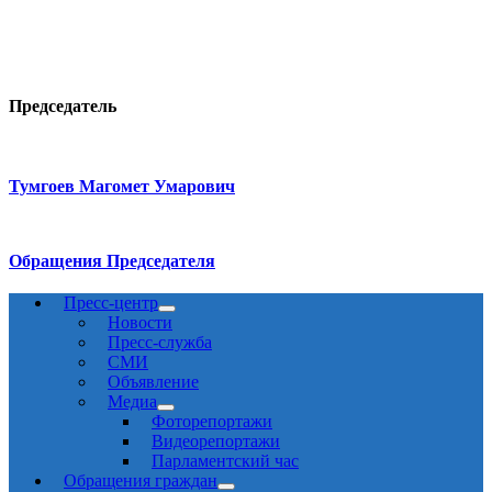
Председатель
Тумгоев Магомет Умарович
Обращения Председателя
Пресс-центр
Новости
Пресс-служба
СМИ
Объявление
Медиа
Фоторепортажи
Видеорепортажи
Парламентский час
Обращения граждан