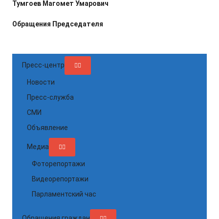
Тумгоев Магомет Умарович
Обращения Председателя
Пресс-центр
Новости
Пресс-служба
СМИ
Объявление
Медиа
Фоторепортажи
Видеорепортажи
Парламентский час
Обращения граждан