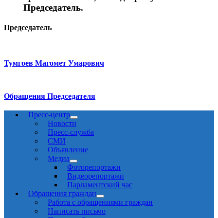
Председатель.
Председатель
Тумгоев Магомет Умарович
Обращения Председателя
Пресс-центр
Новости
Пресс-служба
СМИ
Объявление
Медиа
Фоторепортажи
Видеорепортажи
Парламентский час
Обращения граждан
Работа с обращениями граждан
Написать письмо