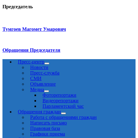
Председатель
Тумгоев Магомет Умарович
Обращения Председателя
Пресс-центр
Новости
Пресс-служба
СМИ
Объявление
Медиа
Фоторепортажи
Видеорепортажи
Парламентский час
Обращения граждан
Работа с обращениями граждан
Написать письмо
Правовая база
Графики приема