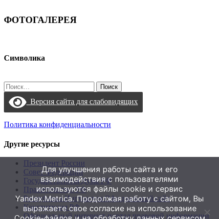
ФОТОГАЛЕРЕЯ
Символика
Найти:
Версия сайта для слабовидящих
Политика конфиденциальности
Другие ресурсы
Президент России
Для улучшения работы сайта и его
Совет Федерации
взаимодействия с пользователями
Государственная Дума РФ
используются файлы cookie и сервис
Правительство РФ
Yandex.Metrica. Продолжая работу с сайтом, Вы
Республика Ингушетия Официальный сайт
Конституция РФ
выражаете свое согласие на использование
Официальный интернет-портал правовой информации
Cookie-файлов и на обработку данных сервисом