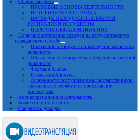
Общие сведения
ПРАВОВЫЕ ОСНОВЫ ДЕЯТЕЛЬНОСТИ
ИСТОРИЧЕСКАЯ СПРАВКА
НАГРАДЫ НАРОДНОГО СОБРАНИЯ
РЕСПУБЛИКИ ИНГУШЕТИЯ
ПОРЯДОК ОБЖАЛОВАНИЯ НПА
Порядок поступления граждан на государственную
гражданскую службу
Положение о конкурсе на замещение вакантной
должности
Объявление о конкурсе на замещение вакантной
должности
Формы и бланки
Результаты Конкурса
Особенности поступления на государственную
гражданскую службу и ее прохождение
инвалидами
Антикоррупционная деятельность
Комиссии и положения
Сведения о доходах