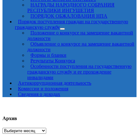
НАГРАДЫ НАРОДНОГО СОБРАНИЯ
РЕСПУБЛИКИ ИНГУШЕТИЯ
ПОРЯДОК ОБЖАЛОВАНИЯ НПА
Порядок поступления граждан на государственную
гражданскую службу
Положение о конкурсе на замещение вакантной
должности
Объявление о конкурсе на замещение вакантной
должности
Формы и бланки
Результаты Конкурса
Особенности поступления на государственную
гражданскую службу и ее прохождение
инвалидами
Антикоррупционная деятельность
Комиссии и положения
Сведения о доходах
Архив
Архив