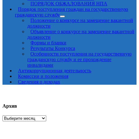
ПОРЯДОК ОБЖАЛОВАНИЯ НПА
Порядок поступления граждан на государственную
гражданскую службу
Положение о конкурсе на замещение вакантной
должности
Объявление о конкурсе на замещение вакантной
должности
Формы и бланки
Результаты Конкурса
Особенности поступления на государственную
гражданскую службу и ее прохождение
инвалидами
Антикоррупционная деятельность
Комиссии и положения
Сведения о доходах
Архив
Архив