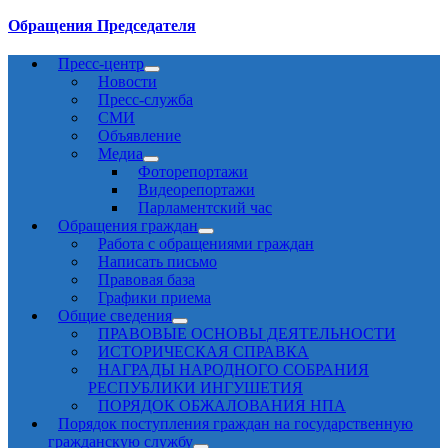
Обращения Председателя
Пресс-центр
Новости
Пресс-служба
СМИ
Объявление
Медиа
Фоторепортажи
Видеорепортажи
Парламентский час
Обращения граждан
Работа с обращениями граждан
Написать письмо
Правовая база
Графики приема
Общие сведения
ПРАВОВЫЕ ОСНОВЫ ДЕЯТЕЛЬНОСТИ
ИСТОРИЧЕСКАЯ СПРАВКА
НАГРАДЫ НАРОДНОГО СОБРАНИЯ
РЕСПУБЛИКИ ИНГУШЕТИЯ
ПОРЯДОК ОБЖАЛОВАНИЯ НПА
Порядок поступления граждан на государственную
гражданскую службу