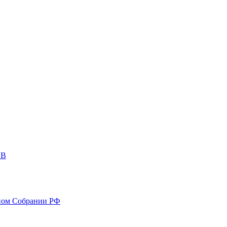
ОВ
ном Собрании РФ