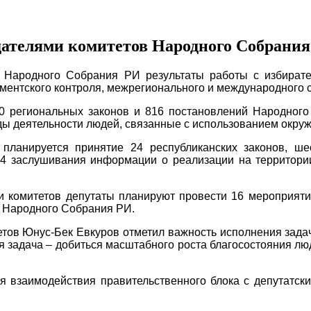
дателями комитетов Народного Собрани
в Народного Собрания РИ результаты работы с избирате
аментского контроля, межрегионального и международного 
0 региональных законов и 816 постановлений Народного
ды деятельности людей, связанные с использованием окр
 планируется принятие 24 республиканских законов, ш
, 4 заслушивания информации о реализации на территори
 комитетов депутаты планируют провести 16 мероприяти
м Народного Собрания РИ.
етов Юнус-Бек Евкуров отметил важность исполнения за
я задача – добиться масштабного роста благосостояния л
я взаимодействия правительственного блока с депутатс