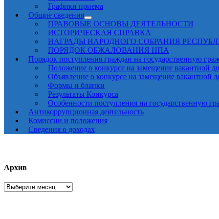
Графики приема
Общие сведения
ПРАВОВЫЕ ОСНОВЫ ДЕЯТЕЛЬНОСТИ
ИСТОРИЧЕСКАЯ СПРАВКА
НАГРАДЫ НАРОДНОГО СОБРАНИЯ РЕСПУБ
ПОРЯДОК ОБЖАЛОВАНИЯ НПА
Порядок поступления граждан на государственную гра
Положение о конкурсе на замещение вакантной д
Объявление о конкурсе на замещение вакантной 
Формы и бланки
Результаты Конкурса
Особенности поступления на государственную гр
Антикоррупционная деятельность
Комиссии и положения
Сведения о доходах
Архив
Архив