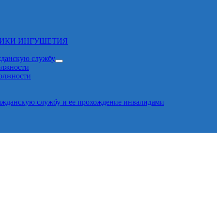
ЛИКИ ИНГУШЕТИЯ
жданскую службу
олжности
должности
ажданскую службу и ее прохождение инвалидами