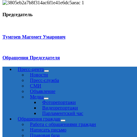
Председатель
Тумгоев Магомет Умарович
Обращения Председателя
Пресс-центр
Новости
Пресс-служба
СМИ
Объявление
Медиа
Фоторепортажи
Видеорепортажи
Парламентский час
Обращения граждан
Работа с обращениями граждан
Написать письмо
Правовая база