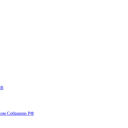
ОВ
ном Собрании РФ