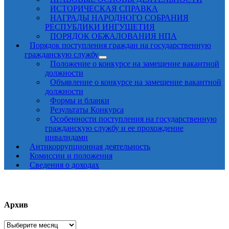
ИСТОРИЧЕСКАЯ СПРАВКА
НАГРАДЫ НАРОДНОГО СОБРАНИЯ
РЕСПУБЛИКИ ИНГУШЕТИЯ
ПОРЯДОК ОБЖАЛОВАНИЯ НПА
Порядок поступления граждан на государственную
гражданскую службу
Положение о конкурсе на замещение вакантной
должности
Объявление о конкурсе на замещение вакантной
должности
Формы и бланки
Результаты Конкурса
Особенности поступления на государственную
гражданскую службу и ее прохождение
инвалидами
Антикоррупционная деятельность
Комиссии и положения
Сведения о доходах
Архив
Архив