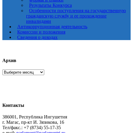
Результаты Конкурса
Особенности поступления на государственную
гражданскую службу и ее прохождение
инвалидами
Антикоррупционная деятельность
Комиссии и положения
Сведения о доходах
Архив
Архив
Контакты
386001, Республика Ингушетия
г. Магас, пр-кт И. Зязикова, 16
Тел/факс.: +7 (8734) 55-17-35
e-mail:
parlament@parlamentri.ru