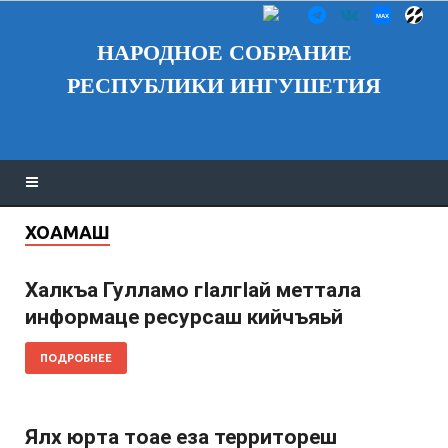
НАРОДНОЕ СОБРАНИЕ
РЕСПУБЛИКИ ИНГУШЕТИЯ
ХОАМАШ
Халкъа Гулламо гӏалгӏай меттала
информаце ресурсаш кийчъяьй
ПОДРОБНЕЕ
Ялх юрта тоае еза территореш