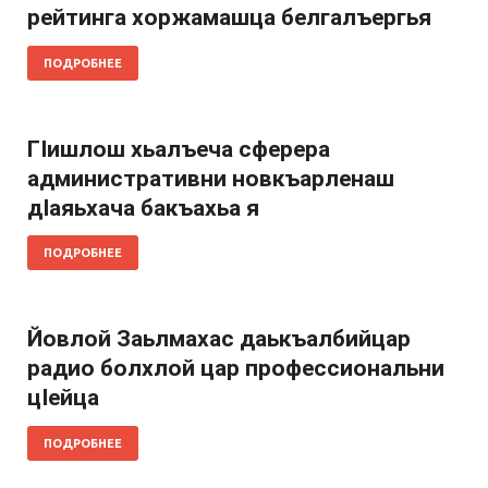
рейтинга хоржамашца белгалъергья
ПОДРОБНЕЕ
Гӏишлош хьалъеча сферера
административни новкъарленаш
дӏаяьхача бакъахьа я
ПОДРОБНЕЕ
Йовлой Заьлмахас даькъалбийцар
радио болхлой цар профессиональни
цӏейца
ПОДРОБНЕЕ