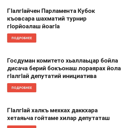
Гӏалгӏайчен Парламента Кубок
къовсара шахматий турнир
гӏорйоалаш йоагӏа
ПОДРОБНЕЕ
Госдуман комитето хьаллаьцар бойла
дисача берий бокъонаш лораярах йола
гӏалгӏай депутатий инициатива
ПОДРОБНЕЕ
Гӏалгӏай халкъ мехках даккхара
хетаяьча гойтаме хилар депутаташ